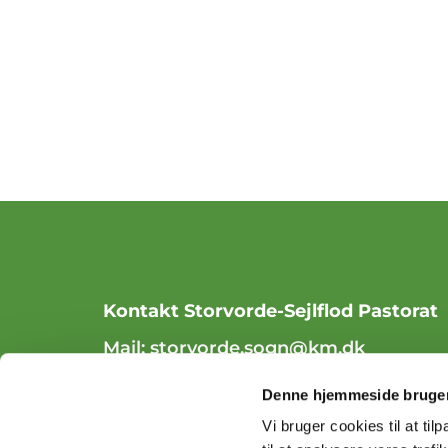
Kontakt Storvorde-Sejlflod Pastorat
Mail:
storvorde.sogn@km.dk
Tlf. 98 31 84 70
Denne hjemmeside bruger
Vi bruger cookies til at til