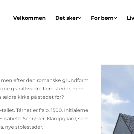
Velkommen
Det sker
For børn
Li
en, men efter den romanske grundform.
gne granitkvadre flere steder, men
 ældre kirke på stedet før?
llet. Tårnet er fra o. 1500. Initialerne
 Elisabeth Schrøder, Klarupgaard, som
a. nye stolestader.