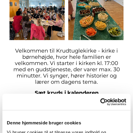
Velkommen til Krudtuglekirke - kirke i
børnehøjde, hvor hele familien er
velkommen. Vi starter i kirken kl. 17:00
med en gudstjeneste, der varer max. 30
minutter. Vi synger, hører historier og
lærer om dagens tema.
Sæt kryds i kalenderen
Vi holder krudtuglekirke igen den 29.
september kl. 17.00.
Vi mødes i kirken, og denne gang er
temaet høst.
Denne hjemmeside bruger cookies
Vi bruger cookies til at tilpasse vores indhold og