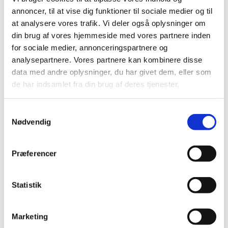
Når vi er færdige i kirken, går vi til
annoncer, til at vise dig funktioner til sociale medier og til
sognegården og spiser aftensmad
sammen.
at analysere vores trafik. Vi deler også oplysninger om
din brug af vores hjemmeside med vores partnere inden
Tilmelding
for sociale medier, annonceringspartnere og
Spisning er gratis, men vi vil gerne, at I
analysepartnere. Vores partnere kan kombinere disse
tilmelder jer for at undgå madspild.
data med andre oplysninger, du har givet dem, eller som
de har indsamlet fra din brug af deres tjenester.
Samtykkevalg
Nødvendig
Præferencer
Statistik
Marketing