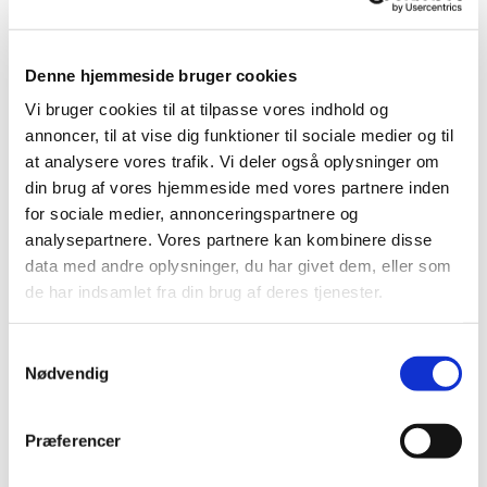
Denne hjemmeside bruger cookies
Vi bruger cookies til at tilpasse vores indhold og
annoncer, til at vise dig funktioner til sociale medier og til
at analysere vores trafik. Vi deler også oplysninger om
Anmeld fødsel
din brug af vores hjemmeside med vores partnere inden
for sociale medier, annonceringspartnere og
Denne blanket skal kun bruges, hvis der IKKE var
analysepartnere. Vores partnere kan kombinere disse
data med andre oplysninger, du har givet dem, eller som
en jordemoder til stede under barnets fødsel.
de har indsamlet fra din brug af deres tjenester.
Samtykkevalg
Nødvendig
Mere om fødsler
Præferencer