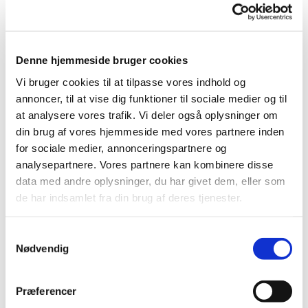
åbner kl. 16, hvor der er en lille forfriskning,
inden vi går i gang.
📍 Hvor: Vi mødes i Sognegården i
Storvorde.
Denne hjemmeside bruger cookies
🍼Alder: 1-3 år og den voksne må være 15-
99+
Vi bruger cookies til at tilpasse vores indhold og
🎟️ Tilmelding: herunder via formularen.
annoncer, til at vise dig funktioner til sociale medier og til
at analysere vores trafik. Vi deler også oplysninger om
Der skal være mindst 6 tilmeldte for at
holdet gennemføres.
din brug af vores hjemmeside med vores partnere inden
for sociale medier, annonceringspartnere og
Det er gratis at gå til Sang&Ballade.
analysepartnere. Vores partnere kan kombinere disse
data med andre oplysninger, du har givet dem, eller som
Vi glæder os til at byde dig og dit barn
velkommen.
de har indsamlet fra din brug af deres tjenester.
Har du spørgsmål, er du meget
Samtykkevalg
velkommen til at kontakte Amalie på 24
Nødvendig
46 71 78 eller amc@km.dk
Præferencer