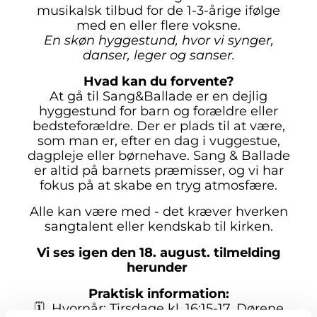
musikalsk tilbud for de 1-3-årige ifølge
med en eller flere voksne.
En skøn hyggestund, hvor vi synger,
danser, leger og sanser.
Hvad kan du forvente?
At gå til Sang&Ballade er en dejlig
hyggestund for barn og forældre eller
bedsteforældre. Der er plads til at være,
som man er, efter en dag i vuggestue,
dagpleje eller børnehave. Sang & Ballade
er altid på barnets præmisser, og vi har
fokus på at skabe en tryg atmosfære.
Alle kan være med - det kræver hverken
sangtalent eller kendskab til kirken.
Vi ses igen den 18. august. tilmelding
herunder
Praktisk information:
🗓️ Hvornår: Tirsdage kl. 16:15-17. Dørene