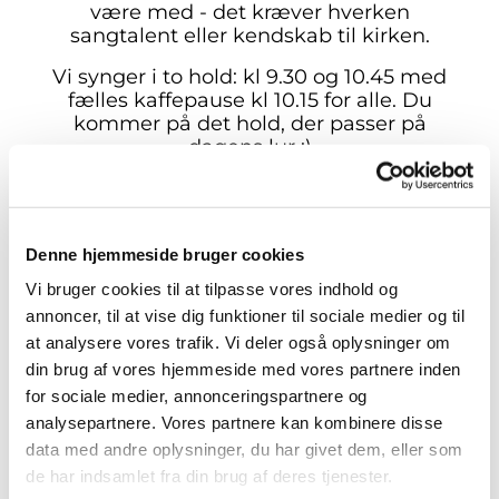
være med - det kræver hverken
sangtalent eller kendskab til kirken.
Vi synger i to hold: kl 9.30 og 10.45 med
fælles kaffepause kl 10.15 for alle. Du
kommer på det hold, der passer på
dagens lur :)
De nye hold starter 19. august 2026.
Praktisk information:
Denne hjemmeside bruger cookies
🗓️ Tidspunkt: onsdage kl. 9.30 og 10.45
Vi bruger cookies til at tilpasse vores indhold og
med fælles kaffe og formiddagsbrød kl
10.15
annoncer, til at vise dig funktioner til sociale medier og til
📍Sted: Sognegården i Storvorde,
at analysere vores trafik. Vi deler også oplysninger om
Tofthøjvej 37, 9280 Storvorde
din brug af vores hjemmeside med vores partnere inden
🍼 Alder: Babysalmesang er egnet til
for sociale medier, annonceringspartnere og
babyer fra 6 uger - 11 måneder.
analysepartnere. Vores partnere kan kombinere disse
🎟️ Tilmelding: herunder via formularen.
data med andre oplysninger, du har givet dem, eller som
Det er gratis at gå til babysalmesang
de har indsamlet fra din brug af deres tjenester.