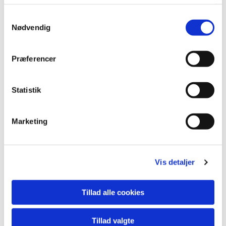
men det er vigtigt med afbud
Samtykkevalg
Nødvendig
Vi glæder os til at byde dig og din baby
velkommen til babysalmesang.
Præferencer
Har du spørgsmål, er du meget
velkommen til at kontakte Amalie på 24
46 71 78 eller amc@km.dk
Statistik
Marketing
Tilmelding herunder
Vis detaljer
Tillad alle cookies
Tillad valgte