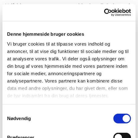
Udfyld omsorgs- og ansvarserklæring digitalt, med
brug af MitID.
Denne hjemmeside bruger cookies
Vi bruger cookies til at tilpasse vores indhold og
annoncer, til at vise dig funktioner til sociale medier og til
at analysere vores trafik. Vi deler også oplysninger om
din brug af vores hjemmeside med vores partnere inden
Omsorgs- og
Kontakt
for sociale medier, annonceringspartnere og
ansvarserkl
Kirkekontore
analysepartnere. Vores partnere kan kombinere disse
æring
t
data med andre oplysninger, du har givet dem, eller som
de har indsamlet fra din brug af deres tjenester.
Ved digital
NB. Hvis I har udfyldt en
fritagelse
Samtykkevalg
omsorg- og
Nødvendig
ansvarserklæring før
Hvis I er digital fritaget
barnets fødsel , er det
eller faren ikke har
Præferencer