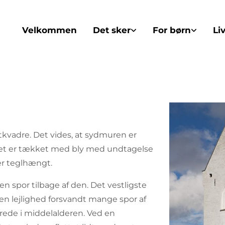
Velkommen
Det sker
For børn
Li
tkvadre. Det vides, at sydmuren er
get er tækket med bly med undtagelse
er teglhængt.
n spor tilbage af den. Det vestligste
 den lejlighed forsvandt mange spor af
erede i middelalderen. Ved en