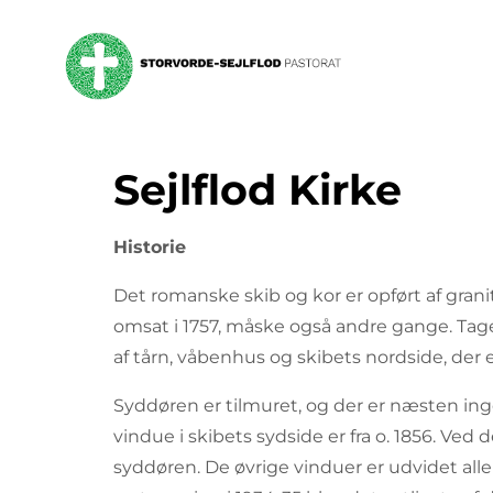
Sejlflod Kirke
Historie
Det romanske skib og kor er opført af grani
omsat i 1757, måske også andre gange. Ta
af tårn, våbenhus og skibets nordside, der 
Syddøren er tilmuret, og der er næsten inge
vindue i skibets sydside er fra o. 1856. Ved
syddøren. De øvrige vinduer er udvidet all