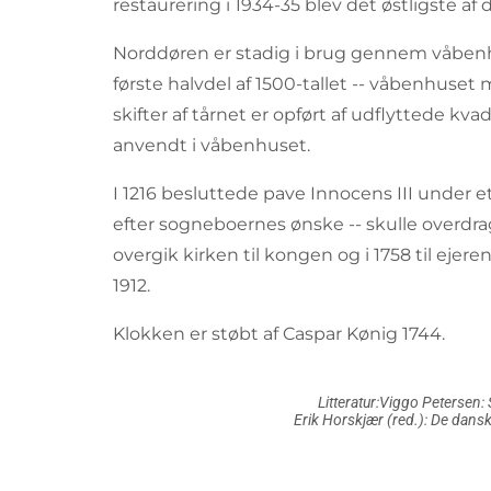
restaurering i 1934-35 blev det østligste af 
Norddøren er stadig i brug gennem våbenh
første halvdel af 1500-tallet -- våbenhuset 
skifter af tårnet er opført af udflyttede kv
anvendt i våbenhuset.
I 1216 besluttede pave Innocens III under et 
efter sogneboernes ønske -- skulle overdrag
overgik kirken til kongen og i 1758 til ejere
1912.
Klokken er støbt af Caspar Kønig 1744.
Litteratur:Viggo Petersen:
Erik Horskjær (red.): De dans