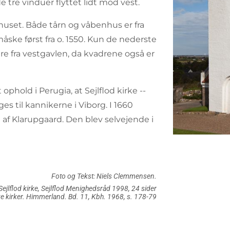
de tre vinduer flyttet lidt mod vest.
uset. Både tårn og våbenhus er fra
måske først fra o. 1550. Kun de nederste
adre fra vestgavlen, da kvadrene også er
ophold i Perugia, at Sejlflod kirke --
es til kannikerne i Viborg. I 1660
n af Klarupgaard. Den blev selvejende i
Foto og Tekst: Niels Clemmensen.
 Sejlflod kirke, Sejlflod Menighedsråd 1998, 24 sider
ke kirker. Himmerland. Bd. 11, Kbh. 1968, s. 178-79