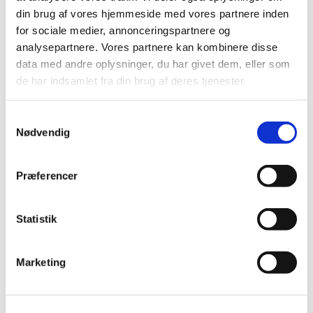
Foredrag, koncerter, musikalske arrangementer og
din brug af vores hjemmeside med vores partnere inden
sogneaftener får du overblik over på denne side.
for sociale medier, annonceringspartnere og
analysepartnere. Vores partnere kan kombinere disse
Det er altid fri entre.
data med andre oplysninger, du har givet dem, eller som
de har indsamlet fra din brug af deres tjenester.
Samtykkevalg
Nødvendig
Præferencer
Statistik
Kommende aktiviteter
Marketing