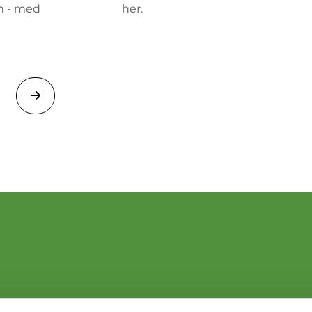
en - med
her.