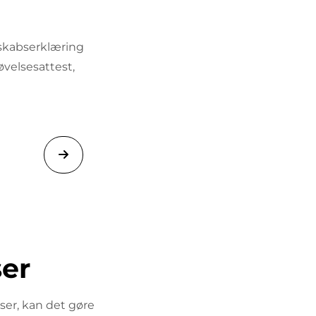
eskabserklæring
røvelsesattest,
ser
ser, kan det gøre