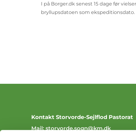
I på Borger.dk senest 15 dage før viels
bryllupsdatoen som ekspeditionsdato.
Kontakt Storvorde-Sejlflod Pastorat
Mail:
storvorde.sogn@km.dk