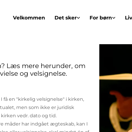
Velkommen
Det sker
For børn
Li
rken? Læs mere herunder, om
ielse og velsignelse.
I få en "kirkelig velsignelse" i kirken,
alet, men som ikke er juridisk
e med kirken vedr. dato og tid.
andre måder har indgået ægteskab, kan I