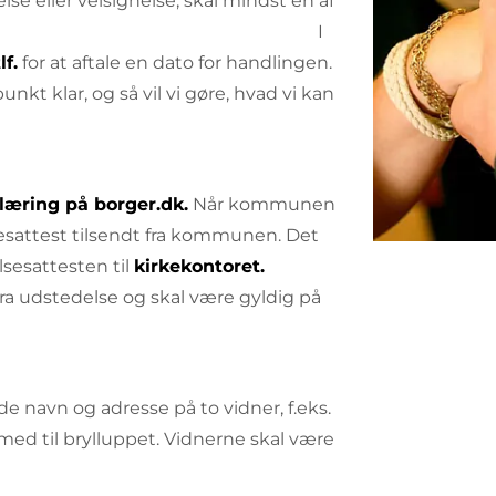
else eller velsignelse, skal mindst én af
 af folkekirken. I
lf.
for at aftale en dato for handlingen.
kt klar, og så vil vi gøre, hvad vi kan
æring på borger.dk.
Når kommunen
sesattest tilsendt fra kommunen. Det
lsesattesten til
kirkekontoret.
fra udstedelse og skal være gyldig på
 navn og adresse på to vidner, f.eks.
ed til brylluppet. Vidnerne skal være