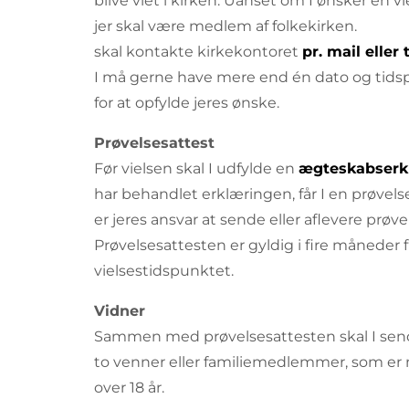
blive viet i kirken. Uanset om I ønsker en vi
jer skal være medlem
skal kontakte kirkekontoret
pr. mail eller t
I må gerne have mere end én dato og tidspun
for at opfylde jeres ønske.
Prøvelsesattest
Før vielsen skal I udfylde en
ægteskabserkl
har behandlet erklæringen, får I en prøvel
er jeres ansvar at sende eller aflevere prøve
Prøvelsesattesten er gyldig i fire måneder 
vielsestidspunktet.
Vidner
Sammen med prøvelsesattesten skal I sende
to venner eller familiemedlemmer, som er m
over 18 år.