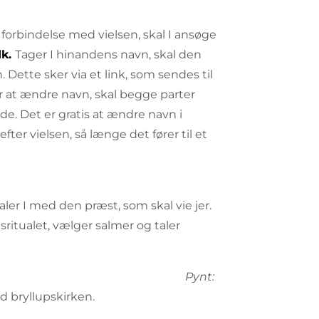
forbindelse med vielsen, skal I ansøge
k.
Tager I hinandens navn, skal den
tte sker via et link, som sendes til
r at ændre navn, skal begge parter
e. Det er gratis at ændre navn i
ter vielsen, så længe det fører til et
aler I med den præst, som skal vie jer.
tualet, vælger salmer og taler
Pynt:
d bryllupskirken.