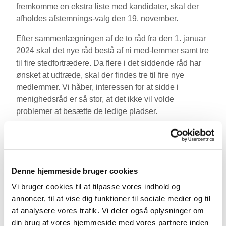
fremkomme en ekstra liste med kandidater, skal der
afholdes afstemnings-valg den 19. november.
Efter sammenlægningen af de to råd fra den 1. januar
2024 skal det nye råd bestå af ni med-lemmer samt tre
til fire stedfortrædere. Da flere i det siddende råd har
ønsket at udtræde, skal der findes tre til fire nye
medlemmer. Vi håber, interessen for at sidde i
menighedsråd er så stor, at det ikke vil volde
problemer at besætte de ledige pladser.
Det nye menighedsråd konstituerer sig med en
formand, en næstformand, en kontaktperson, to
kirkeværger samt en kasserer.
Denne hjemmeside bruger cookies
Den første søndag i advent, som i år også er den 1.
Vi bruger cookies til at tilpasse vores indhold og
december 2024, træder det nye menighedsråd til.
annoncer, til at vise dig funktioner til sociale medier og til
Der venter det nye råd mange spændende opgaver. Vi
at analysere vores trafik. Vi deler også oplysninger om
udbygger stadig samarbejdet med Gudumholm,
din brug af vores hjemmeside med vores partnere inden