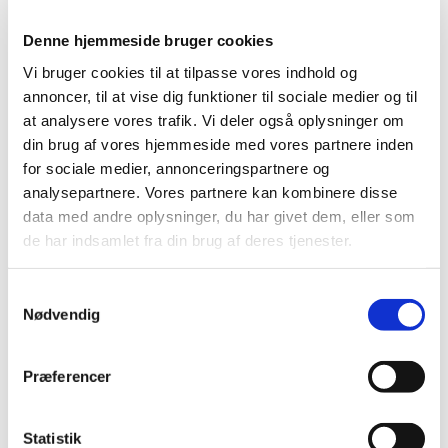
eller behandlingskrævende gigt.
Denne hjemmeside bruger cookies
• Du er selvhjulpen.
Vi bruger cookies til at tilpasse vores indhold og
annoncer, til at vise dig funktioner til sociale medier og til
Sundhed i bevægelse kombinerer træning med socialt
at analysere vores trafik. Vi deler også oplysninger om
samvær. Det er ikke genoptræning, men
din brug af vores hjemmeside med vores partnere inden
vedligeholdende træning. Træningen består af
for sociale medier, annonceringspartnere og
holdtræning i cirka to timer. Vi laver træning til musik i
analysepartnere. Vores partnere kan kombinere disse
salen efterfulgt af gulvøvelser med styrke, stræk og
data med andre oplysninger, du har givet dem, eller som
afspænding. Efter træningen er der mulighed for
de har indsamlet fra din brug af deres tjenester.
socialt samvær med mulighed for tilkøb af kaffe/te og
brød.
Samtykkevalg
Pris: Du kan deltage gratis den første gang. Herefter
Nødvendig
koster 20-turskort 492 kr. og 40-turskort 748 kr.
Tilmelding til koordinator på telefon: 22 82 38 50
Præferencer
Statistik