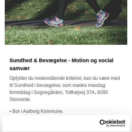
Sundhed & Bevægelse - Motion og social
samvær
Opfylder du nedenstående kriterier, kan du være med
til Sundhed i bevægelse, som mødes mandag
formiddag i Sognegården, Tofthøjvej 37A, 9280
Storvorde.
• Bor i Aalborg Kommune.
• Du er, eller har været, ramt af kritisk sygdom som
kræft, hjertekarsygdom, diabetes, KOL, osteoporose