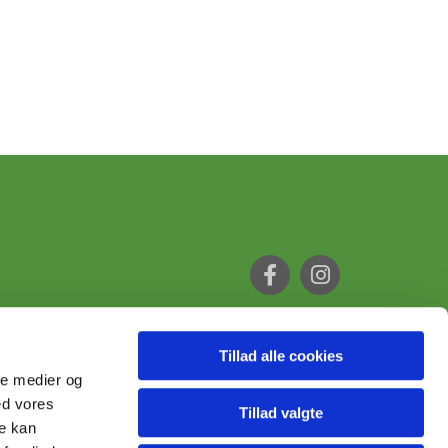
Tillad alle cookies
ale medier og
ed vores
Tillad valgte
re kan