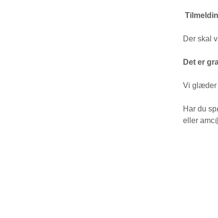
️
Tilmeldi
Der skal v
Det er gr
Vi glæder 
Har du sp
eller am