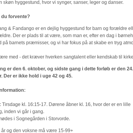
 skøn hyggestund, hvor vi synger, sanser, leger og danser.
 du forvente?
Sang & Fandango er en dejlig hyggestund for barn og forældre el
ldre. Der er plads til at være, som man er, efter en dag i børne
id på barnets præmisser, og vi har fokus på at skabe en tryg atm
ære med - det kræver hverken sangtalent eller kendskab til kirk
ng er den 6. oktober, og sidste gang i dette forløb er den 24
 Der er ikke hold i uge 42 og 45.
information:
:
Tirsdage kl. 16:15-17. Dørene åbner kl. 16, hvor der er en lille
g, inden vi går i gang.
ødes i Sognegården i Storvorde.
6 år og den voksne må være 15-99+