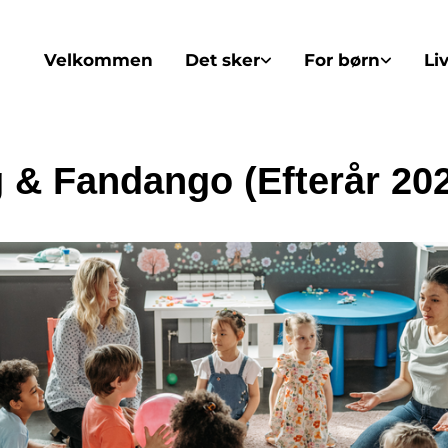
Velkommen
Det sker
For børn
Li
 & Fandango (Efterår 20