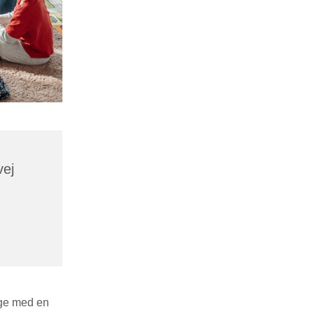
vej
lge med en