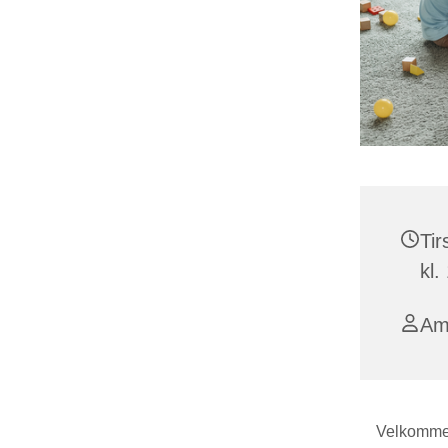
Tir
kl.
Am
Velkommen 