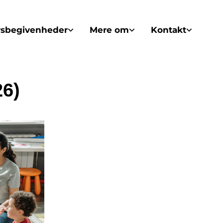
vsbegivenheder
Mere om
Kontakt
26)