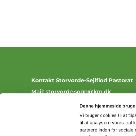
Kontakt Storvorde-Sejlflod Pastorat
Mail:
storvorde.sogn@km.dk
Tlf. 98 31 84 70
Denne hjemmeside bruger
Vi bruger cookies til at til
til at analysere vores tra
partnere inden for sociale