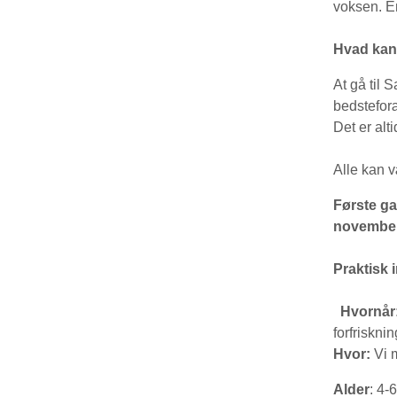
voksen. En
Hvad kan
At gå til 
bedsteforæ
Det er alt
Alle kan v
Første ga
november.
Praktisk 
️ Hvornår
forfrisknin
Hvor:
Vi m
Alder
: 4-