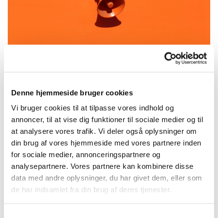
Referat 22-06-22
Denne hjemmeside bruger cookies
https://api2.churchdesk.com/fi...
Vi bruger cookies til at tilpasse vores indhold og
annoncer, til at vise dig funktioner til sociale medier og til
at analysere vores trafik. Vi deler også oplysninger om
din brug af vores hjemmeside med vores partnere inden
for sociale medier, annonceringspartnere og
analysepartnere. Vores partnere kan kombinere disse
data med andre oplysninger, du har givet dem, eller som
Du vil måske også kunne lide...
de har indsamlet fra din brug af deres tjenester.
Samtykkevalg