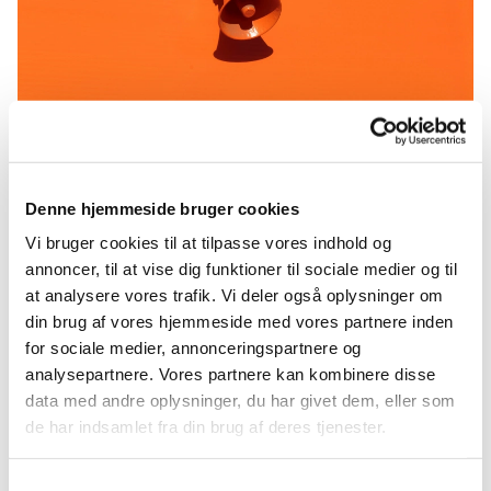
Referat 16-05-22
Denne hjemmeside bruger cookies
https://api2.churchdesk.com/fi...
Vi bruger cookies til at tilpasse vores indhold og
annoncer, til at vise dig funktioner til sociale medier og til
at analysere vores trafik. Vi deler også oplysninger om
din brug af vores hjemmeside med vores partnere inden
for sociale medier, annonceringspartnere og
analysepartnere. Vores partnere kan kombinere disse
data med andre oplysninger, du har givet dem, eller som
Du vil måske også kunne lide...
de har indsamlet fra din brug af deres tjenester.
Samtykkevalg