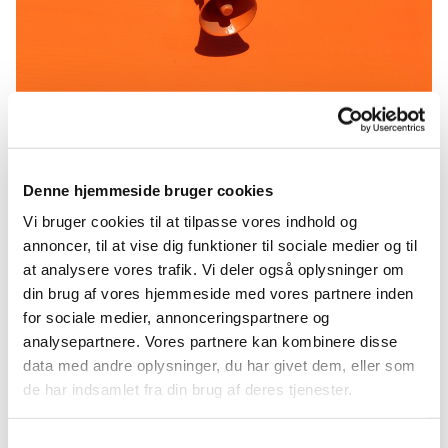
Referat 14-03-23
Denne hjemmeside bruger cookies
https://api2.churchdesk.com/fi...
Vi bruger cookies til at tilpasse vores indhold og
annoncer, til at vise dig funktioner til sociale medier og til
at analysere vores trafik. Vi deler også oplysninger om
din brug af vores hjemmeside med vores partnere inden
for sociale medier, annonceringspartnere og
analysepartnere. Vores partnere kan kombinere disse
data med andre oplysninger, du har givet dem, eller som
Du vil måske også kunne lide...
de har indsamlet fra din brug af deres tjenester.
Samtykkevalg