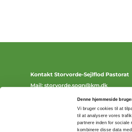
Kontakt Storvorde-Sejlflod Pastorat
Mail:
storvorde.sogn@km.dk
Tlf. 98 31 84 70
Denne hjemmeside bruger
Vi bruger cookies til at til
til at analysere vores tra
partnere inden for sociale
kombinere disse data med a