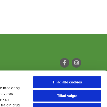
Tillad alle cookies
ale medier og
ed vores
Tillad valgte
re kan
fra din brug