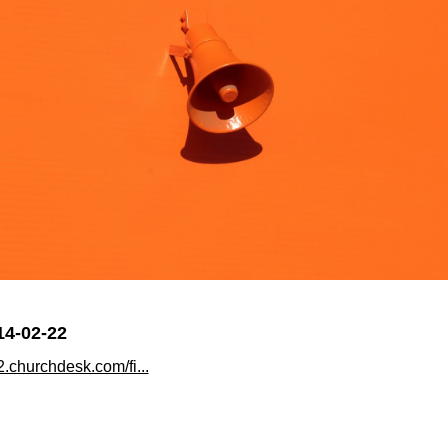
14-02-22
i2.churchdesk.com/fi...