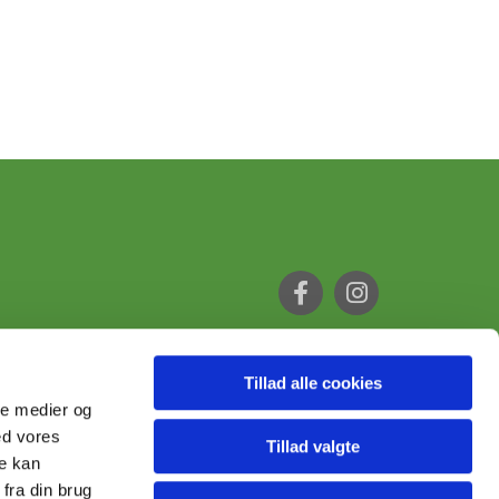
Tillad alle cookies
ale medier og
ed vores
Tillad valgte
re kan
fra din brug