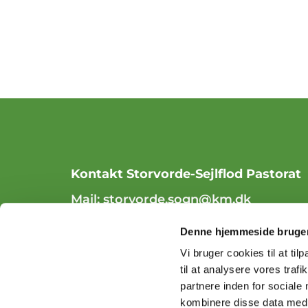
Kontakt Storvorde-Sejlflod Pastorat
Mail:
storvorde.sogn@km.dk
Tlf. 98 31 84 70
Denne hjemmeside bruger
Vi bruger cookies til at til
til at analysere vores tra
partnere inden for sociale
kombinere disse data med a