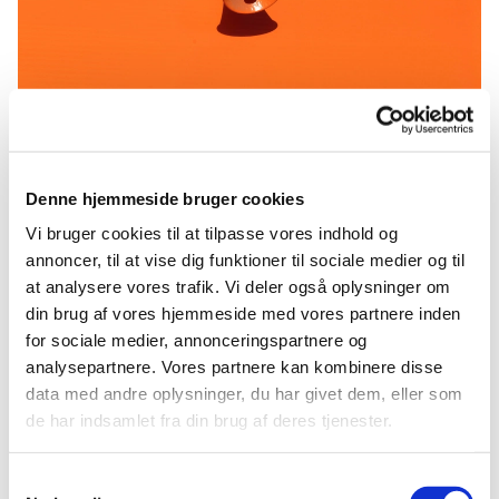
Referat 13-03-2025
Denne hjemmeside bruger cookies
Referat 13-03-2025
Vi bruger cookies til at tilpasse vores indhold og
annoncer, til at vise dig funktioner til sociale medier og til
at analysere vores trafik. Vi deler også oplysninger om
din brug af vores hjemmeside med vores partnere inden
for sociale medier, annonceringspartnere og
analysepartnere. Vores partnere kan kombinere disse
Du vil måske også kunne lide...
data med andre oplysninger, du har givet dem, eller som
de har indsamlet fra din brug af deres tjenester.
Samtykkevalg