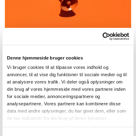
Referat 11-05-23
Denne hjemmeside bruger cookies
https://api2.churchdesk.com/fi...
Vi bruger cookies til at tilpasse vores indhold og
annoncer, til at vise dig funktioner til sociale medier og til
at analysere vores trafik. Vi deler også oplysninger om
din brug af vores hjemmeside med vores partnere inden
for sociale medier, annonceringspartnere og
analysepartnere. Vores partnere kan kombinere disse
data med andre oplysninger, du har givet dem, eller som
Du vil måske også kunne lide...
de har indsamlet fra din brug af deres tjenester.
Samtykkevalg