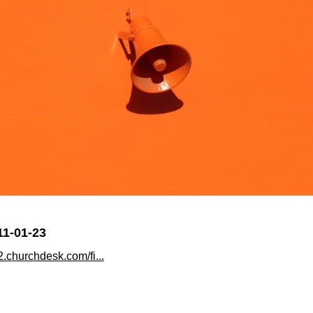
11-01-23
i2.churchdesk.com/fi...