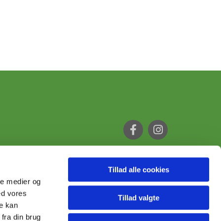
Tillad alle cookies
ale medier og
ed vores
Tillad valgte
re kan
fra din brug