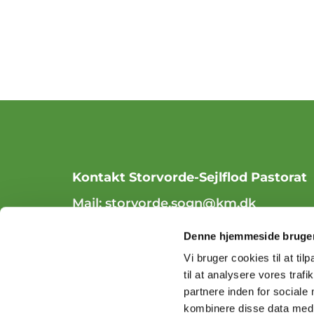
Kontakt Storvorde-Sejlflod Pastorat
Mail:
storvorde.sogn@km.dk
Tlf. 98 31 84 70
Denne hjemmeside bruger
Vi bruger cookies til at til
til at analysere vores tra
partnere inden for sociale
kombinere disse data med a