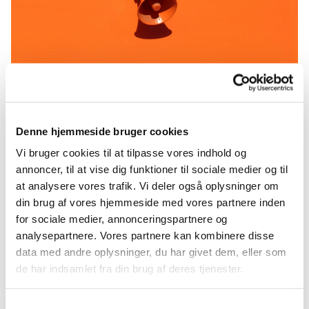
Referat 10-10-22
Denne hjemmeside bruger cookies
https://api2.churchdesk.com/fi...
Vi bruger cookies til at tilpasse vores indhold og
annoncer, til at vise dig funktioner til sociale medier og til
at analysere vores trafik. Vi deler også oplysninger om
din brug af vores hjemmeside med vores partnere inden
for sociale medier, annonceringspartnere og
analysepartnere. Vores partnere kan kombinere disse
data med andre oplysninger, du har givet dem, eller som
Du vil måske også kunne lide...
de har indsamlet fra din brug af deres tjenester.
Samtykkevalg