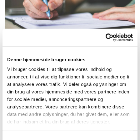
© Pexels
Referat 10-01-22
Denne hjemmeside bruger cookies
https://api2.churchdesk.com/fi...
Vi bruger cookies til at tilpasse vores indhold og
annoncer, til at vise dig funktioner til sociale medier og til
at analysere vores trafik. Vi deler også oplysninger om
din brug af vores hjemmeside med vores partnere inden
for sociale medier, annonceringspartnere og
analysepartnere. Vores partnere kan kombinere disse
data med andre oplysninger, du har givet dem, eller som
Du vil måske også kunne lide...
de har indsamlet fra din brug af deres tjenester.
Samtykkevalg