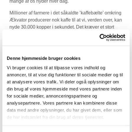
mange af os nyder hver dag.
Millioner af farmere i det såkaldte ’kaffebælte’ omkring
Ækvator producerer nok kaffe til at vi, verden over, kan
nyde 30.000 kopper i sekundet. Det kræver et stort
areal, og historisk set har kaffedyrkning ført til
afskovning og tab af biodiversitet, men under visse
forhold har kaffedyrkning i dag en helt anden rolle.
Naturressourceøkonom
Aske Skovmand Bosselmann
Denne hjemmeside bruger cookies
vil fortælle om kaffens dyrkning og hvordan farmere
Vi bruger cookies til at tilpasse vores indhold og
verden over ikke bare producerer kaffebønner, men
annoncer, til at vise dig funktioner til sociale medier og til
også økosystemtjenester som vi alle kan drage
at analysere vores trafik. Vi deler også oplysninger om
fordele af – bl.a. i forhold til klimaforandringer som i
din brug af vores hjemmeside med vores partnere inden
dag er et centralt emne inden for bæredygtig kaffe. Du
for sociale medier, annonceringspartnere og
får også et indblik i den nyeste forskning der skal
analysepartnere. Vores partnere kan kombinere disse
sørge for at vi fortsat kan drikke kaffe i et forandret
data med andre oplysninger, du har givet dem, eller som
klima.
de har indsamlet fra din brug af deres tjenester.
I foredraget sættes vores brug af kaffe også i et
historisk perspektiv. Selve udviklingen i danskernes