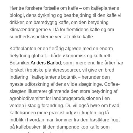
Hør tre forskere fortælle om kaffe – om kaffeplantens
biologi, dens dyrkning og bearbejdning til den kaffe vi
drikker, om bæredygtig kaffe, om den betydning
klimaændringerne vil få for fremtidens kaffe og om
sundhedsaspekterne ved at drikke kaffe.
Kaffeplanten er en flerårig afgrøde med en enorm
betydning globalt – både økonomisk og kulturelt.
Botaniker
Anders Barfod
, som i mere end fire årtier har
forsket i tropiske planteressourcer, vil give en bred
indføring i kaffeplantens botanik – herunder den
nyeste udforskning af dens vilde slægtninge. Coffea-
slægten illustrerer glimrende den store betydning af
agrobiodiversitet for landbrugsproduktionen i en
verden i stadig forandring. Du vil også høre om hvad
kaffebønnen mere præcist udgør i frugten, og få
indblik i hvordan man kommer fra den høstklare frugt
på kaffebusken til den dampende kop kaffe som