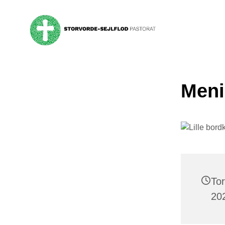
Men
To
202