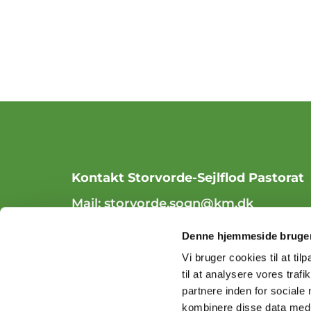
Kontakt Storvorde-Sejlflod Pastorat
Mail:
storvorde.sogn@km.dk
Tlf. 98 31 84 70
Denne hjemmeside bruger
Vi bruger cookies til at til
til at analysere vores tra
partnere inden for sociale
kombinere disse data med a