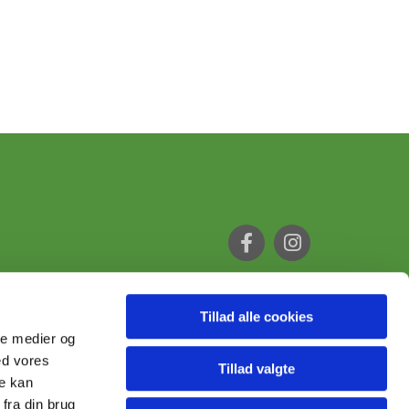
Tillad alle cookies
ale medier og
ed vores
Tillad valgte
re kan
fra din brug