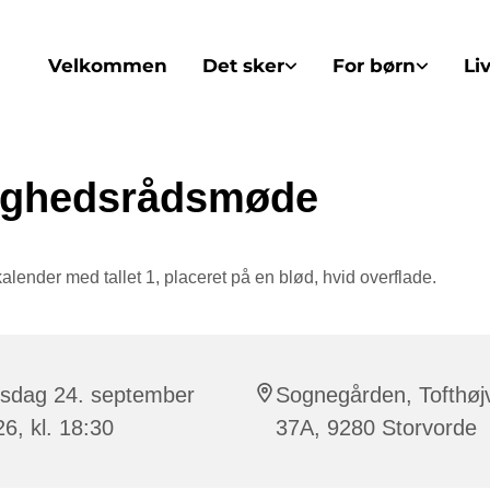
Velkommen
Det sker
For børn
Li
ighedsrådsmøde
rsdag 24. september
Sognegården, Tofthøj
6, kl. 18:30
37A, 9280 Storvorde