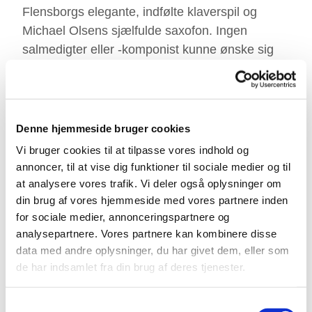
Flensborgs elegante, indfølte klaverspil og
Michael Olsens sjælfulde saxofon. Ingen
salmedigter eller -komponist kunne ønske sig
bedre ambassadører for vor tids nye danske
salmer! (Jesper Gottlieb, komponist)
Pojken
, også kendt som organist i
Denne hjemmeside bruger cookies
Nørremarkskirken i Vejle, har en imponerende
Vi bruger cookies til at tilpasse vores indhold og
jazzbaggrund og har optrådt både som solist og
annoncer, til at vise dig funktioner til sociale medier og til
som en del af forskellige ensembler. Han
at analysere vores trafik. Vi deler også oplysninger om
bringer en unik musikalitet til trioens optræden,
din brug af vores hjemmeside med vores partnere inden
der afspejler hans alsidige erfaring inden for
for sociale medier, annonceringspartnere og
genren.
analysepartnere. Vores partnere kan kombinere disse
data med andre oplysninger, du har givet dem, eller som
Anette
, med 20 års erfaring som professionel
de har indsamlet fra din brug af deres tjenester.
sanger, tilføjer en dybde og intensitet til trioens
musikalske landskab. Hendes alsidige stemme
Samtykkevalg