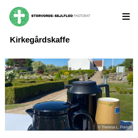
Kirkegårdskaffe
© Theresa L. French