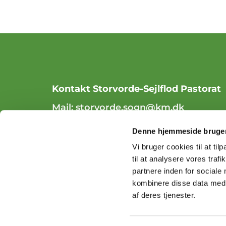
Kontakt Storvorde-Sejlflod Pastorat
Mail:
storvorde.sogn@km.dk
Tlf. 98 31 84 70
Denne hjemmeside bruger
Vi bruger cookies til at til
til at analysere vores tra
partnere inden for sociale
kombinere disse data med a
af deres tjenester.