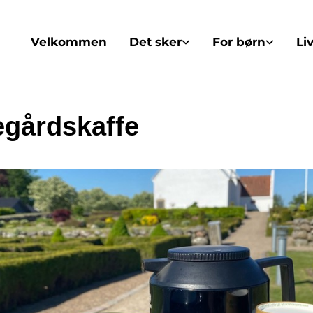
Velkommen
Det sker
For børn
Li
egårdskaffe