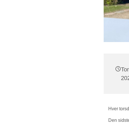
To
202
Hver torsd
Den sidst