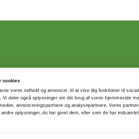
 cookies
passe vores indhold og annoncer, til at vise dig funktioner til soci
fik. Vi deler også oplysninger om din brug af vores hjemmeside m
 medier, annonceringspartnere og analysepartnere. Vores partne
ndre oplysninger, du har givet dem, eller som de har indsamlet 
Privatlivspolitik
Log på ChurchDesk