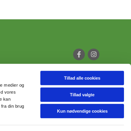
Tillad alle cookies
ale medier og
ed vores
Tillad valgte
re kan
fra din brug
Kun nødvendige cookies