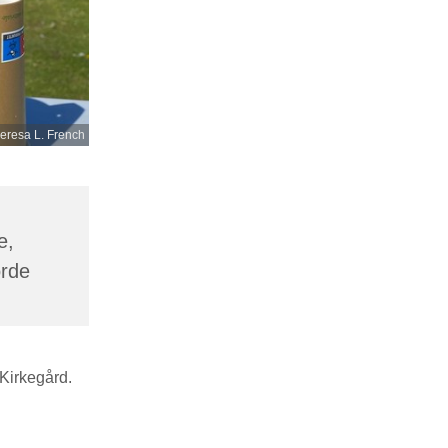
eresa L. French
e,
orde
 Kirkegård.