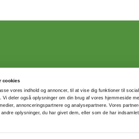
 cookies
passe vores indhold og annoncer, til at vise dig funktioner til soci
fik. Vi deler også oplysninger om din brug af vores hjemmeside m
 medier, annonceringspartnere og analysepartnere. Vores partne
ndre oplysninger, du har givet dem, eller som de har indsamlet 
Privatlivspolitik
Log på ChurchDesk