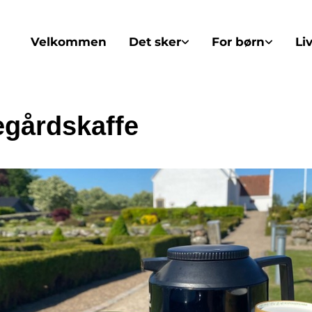
Velkommen
Det sker
For børn
Li
egårdskaffe