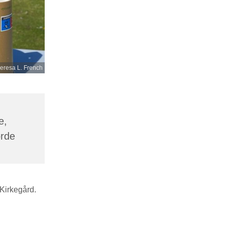
eresa L. French
e,
orde
 Kirkegård.