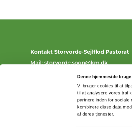
Kontakt Storvorde-Sejlflod Pastorat
Mail:
storvorde.sogn@km.dk
Tlf. 98 31 84 70
Denne hjemmeside bruger
Vi bruger cookies til at til
til at analysere vores tra
partnere inden for sociale
kombinere disse data med a
af deres tjenester.