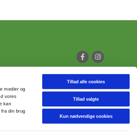
Tillad alle cookies
ale medier og
ed vores
Tillad valgte
re kan
fra din brug
Kun nødvendige cookies