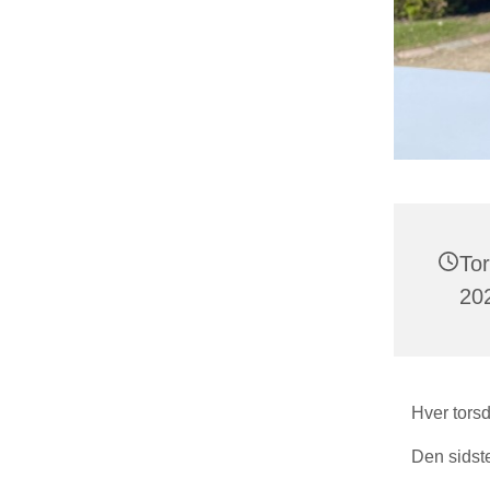
To
202
Hver torsd
Den sidst