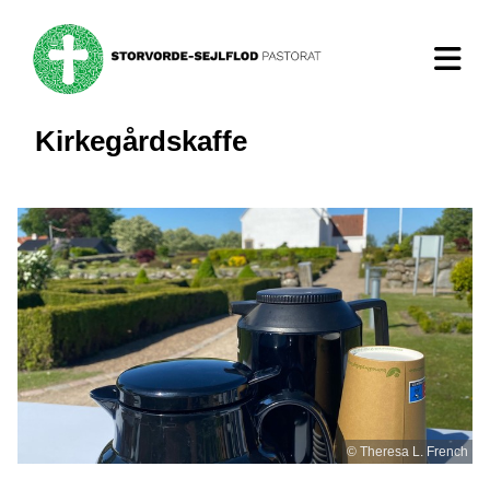
Kirkegårdskaffe
© Theresa L. French