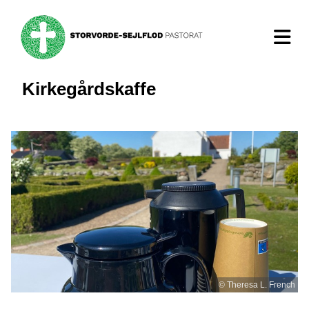
Kirkegårdskaffe
© Theresa L. French