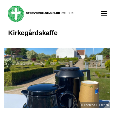
Kirkegårdskaffe
© Theresa L. French