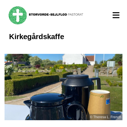
Kirkegårdskaffe
© Theresa L. French