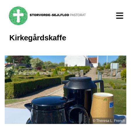
Kirkegårdskaffe
© Theresa L. French