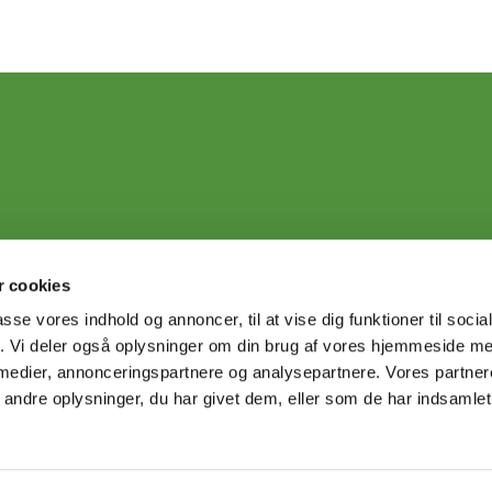
 cookies
passe vores indhold og annoncer, til at vise dig funktioner til soci
fik. Vi deler også oplysninger om din brug af vores hjemmeside m
 medier, annonceringspartnere og analysepartnere. Vores partne
ndre oplysninger, du har givet dem, eller som de har indsamlet 
Privatlivspolitik
Log på ChurchDesk