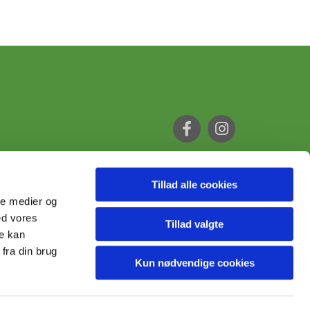
Tillad alle cookies
ale medier og
ed vores
Tillad valgte
re kan
fra din brug
Kun nødvendige cookies