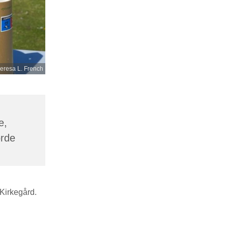
eresa L. French
e,
orde
 Kirkegård.