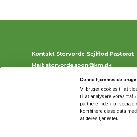
Kontakt Storvorde-Sejlflod Pastorat
Mail:
storvorde.sogn@km.dk
Tlf. 98 31 84 70
Denne hjemmeside bruger
Vi bruger cookies til at til
til at analysere vores tra
partnere inden for sociale
kombinere disse data med a
af deres tjenester.