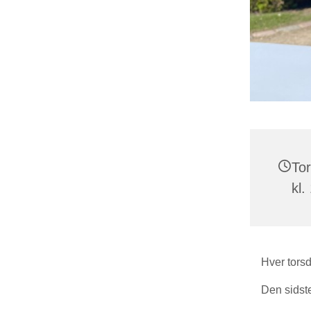
Tor
kl.
Hver torsd
Den sidst