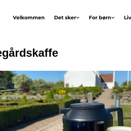
Velkommen
Det sker
For børn
Li
egårdskaffe