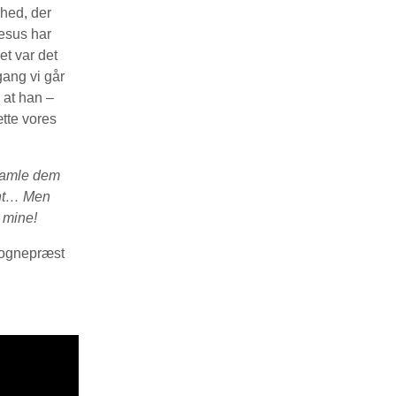
hed, der
esus har
et var det
gang vi går
 at han –
tte vores
t samle dem
kønt… Men
d mine!
ognepræst