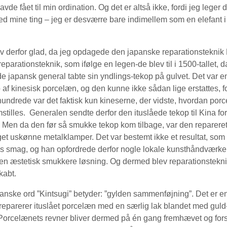
avde fået til min ordination. Og det er altså ikke, fordi jeg leger 
 mine ting – jeg er desværre bare indimellem som en elefant i
derfor glad, da jeg opdagede den japanske reparationsteknik 
reparationsteknik, som ifølge en legen-de blev til i 1500-tallet, d
e japansk general tabte sin yndlings-tekop på gulvet. Det var 
 af kinesisk porcelæn, og den kunne ikke sådan lige erstattes, for
hundrede var det faktisk kun kineserne, der vidste, hvordan por
mstilles. Generalen sendte derfor den ituslåede tekop til Kina for
. Men da den før så smukke tekop kom tilbage, var den reparere
t uskønne metalklamper. Det var bestemt ikke et resultat, som f
s smag, og han opfordrede derfor nogle lokale kunsthåndværkere
r en æstetisk smukkere løsning. Og dermed blev reparationstekn
kabt.
ske ord ”Kintsugi” betyder: ”gylden sammenføjning”. Det er en
eparerer ituslået porcelæn med en særlig lak blandet med guld-
 Porcelænets revner bliver dermed på én gang fremhævet og for