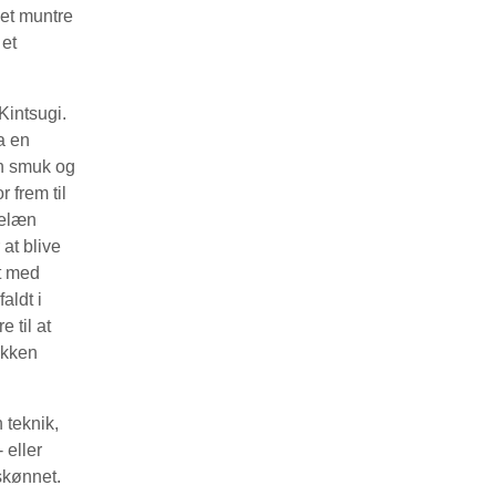
det muntre
 et
Kintsugi.
a en
en smuk og
 frem til
celæn
 at blive
t med
aldt i
 til at
ikken
 teknik,
 eller
skønnet.