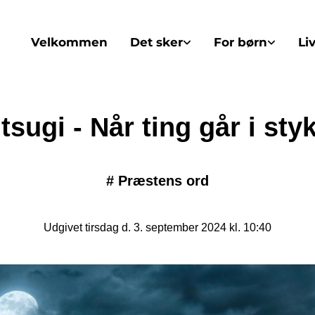
Velkommen
Det sker
For børn
Li
tsugi - Når ting går i sty
#
Præstens ord
Udgivet tirsdag d. 3. september 2024 kl. 10:40