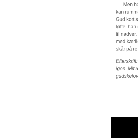
Men han a
kan rumme 
Gud kort s
løfte, han
til nadver
med kærli
skår på re
Efterskrift
igen. Mit 
gudskelov 