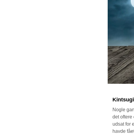
Kintsugi
Nogle gang
det oftere
udsat for 
havde fået