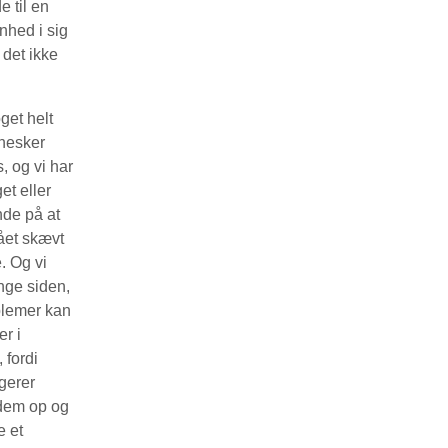
 til en
nhed i sig
 det ikke
get helt
nnesker
, og vi har
et eller
nde på at
gået skævt
. Og vi
ænge siden,
blemer kan
r i
 fordi
gerer
e dem op og
e et