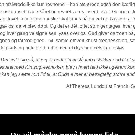
fslørede ikke kun revnerne – han afslørede også den kærlig
os, uanset hvor skåret og revnet vores liv er blevet. Gennem J
agt lovet, at intet menneske skal tabes på gulvet og kasseres. D
 gav os, da vi blev døbt. Og det er dét løfte, som gentages, hver 
, og hver gang velsignelsen lyses over os. Gud giver os troen på,
ghed og tålmodighed – vil samle ethvert knust menneske op, sæ
tte plads og hele det brudte med et drys himmelsk guldstøv.
: Det viste sig så, at jeg er bedre til at slå ting i stykker end til a
resultat med Kintsugi-teknikken blev i hvert fald ikke ligefrem 
kan jeg sætte min lid til, at Guds evner er betragtelig større en
Af Theresa Lundquist French,
S