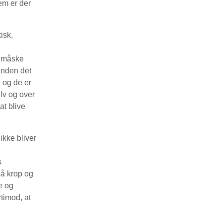
em er der
isk,
n måske
nanden det
 og de er
elv og over
at blive
ikke bliver
s
på krop og
e og
timod, at