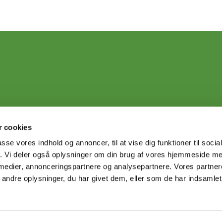
 cookies
passe vores indhold og annoncer, til at vise dig funktioner til soci
fik. Vi deler også oplysninger om din brug af vores hjemmeside m
 medier, annonceringspartnere og analysepartnere. Vores partne
ndre oplysninger, du har givet dem, eller som de har indsamlet 
Privatlivspolitik
Log på ChurchDesk