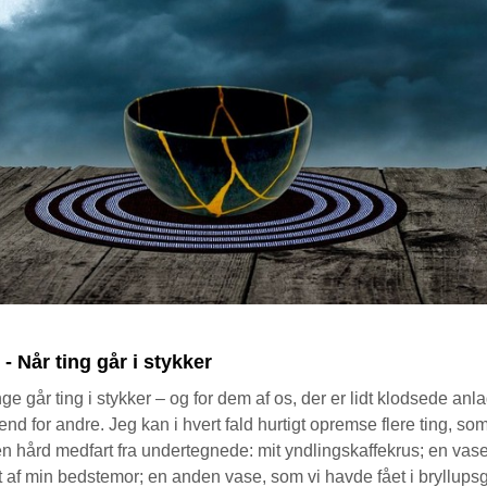
 - Når ting går i stykker
e går ting i stykker – og for dem af os, der er lidt klodsede anla
 end for andre. Jeg kan i hvert fald hurtigt opremse flere ting, som
en hård medfart fra undertegnede: mit yndlingskaffekrus; en vase
 af min bedstemor; en anden vase, som vi havde fået i bryllups