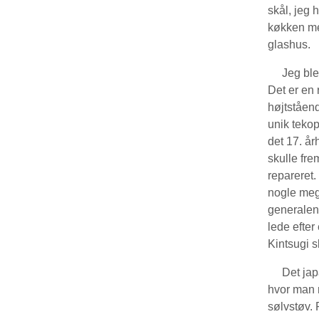
skål, jeg h
køkken med
glashus.
Jeg blev 
Det er en 
højtståend
unik tekop
det 17. år
skulle fre
repareret
nogle mege
generalen
lede efte
Kintsugi s
Det japan
hvor man r
sølvstøv.