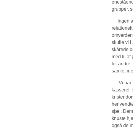
enestående
grupper, s
Ingen af o
relationel
omverdene
skulle vi 
skårede og
med til at
for andre 
samlet ig
Vi har bru
kasseret, 
kristendo
henvendte
sjæl. Dem
knuste hje
også de m