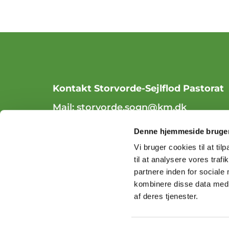
Kontakt Storvorde-Sejlflod Pastorat
Mail:
storvorde.sogn@km.dk
Tlf. 98 31 84 70
Denne hjemmeside bruger
Vi bruger cookies til at til
til at analysere vores tra
partnere inden for sociale
kombinere disse data med a
af deres tjenester.