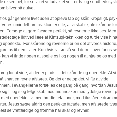
 eksempel, for selv i et veludviklet velfærds- og sundhedssyst
om bliver på gulvet.
s går gennem livet uden at opleve tab og skår. Kropsligt, psyk
t. Vores umiddelbare reaktion er ofte, at vi skal skjule skårene for
n. Forsøge at gøre facaden perfekt, så revnerne ikke ses. Me
i stedet tage lidt ved lære af Kintsugi-teknikken og turde vise hi
 uperfekte. For skårene og revnerne er en del af vores historie,
 gøre os til dem, vi er. Kun hvis vi tør stå ved dem – over for os s
– kan vi finde nogen at spejle os i og nogen til at hjælpe os med 
en.
g for at vide, at der er plads til det skårede og uperfekte. At vi 
så snart en revne afsløres. Og det er netop det, vi får at vide i
mmen. I evangelierne fortælles det gang på gang, hvordan Jesu
 sig til og slog følgeskab med mennesker med tydelige revner 
 med uperfekte liv, med brudte relationer, med ituslåede drømm
rter. Jesus søgte aldrig den perfekte facade, men afslørede tvær
est selvretfærdige og fromme har skår og revner.