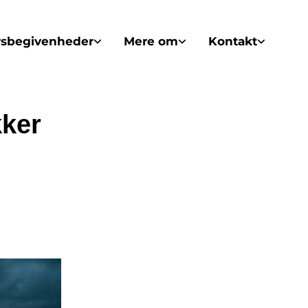
vsbegivenheder
Mere om
Kontakt
kker