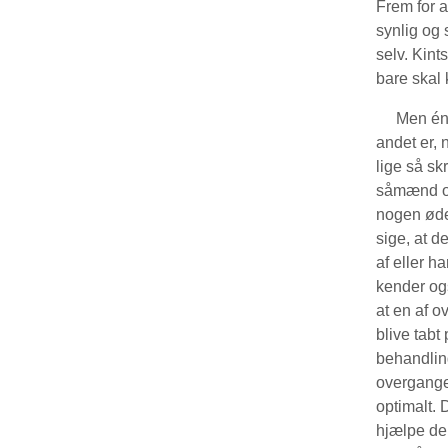
Frem for a
synlig og 
selv. Kint
bare skal
Men én tin
andet er, 
lige så sk
såmænd ogs
nogen øde
sige, at d
af eller h
kender ogs
at en af 
blive tabt
behandling
overgange
optimalt. 
hjælpe de