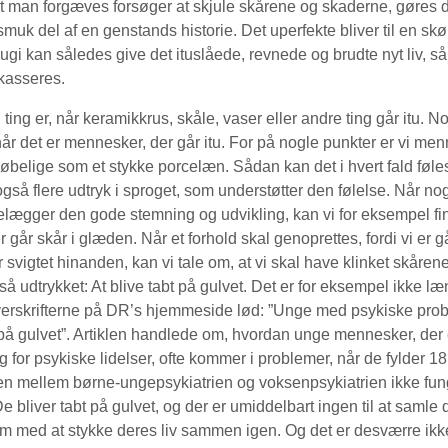
t man forgæves forsøger at skjule skårene og skaderne, gøres de
smuk del af en genstands historie. Det uperfekte bliver til en skø
sugi kan således give det ituslåede, revnede og brudte nyt liv, så
 kasseres.
g er, når keramikkrus, skåle, vaser eller andre ting går itu. No
når det er mennesker, der går itu. For på nogle punkter er vi me
røbelige som et stykke porcelæn. Sådan kan det i hvert fald føles
å flere udtryk i sproget, som understøtter den følelse. Når nog
lægger den gode stemning og udvikling, kan vi for eksempel fi
er går skår i glæden. Når et forhold skal genoprettes, fordi vi er 
ar svigtet hinanden, kan vi tale om, at vi skal have klinket skårene
å udtrykket: At blive tabt på gulvet. Det er for eksempel ikke l
overskrifterne på DR’s hjemmeside lød: ”Unge med psykiske pro
 på gulvet”. Artiklen handlede om, hvordan unge mennesker, der e
 for psykiske lidelser, ofte kommer i problemer, når de fylder 18,
n mellem børne-ungepsykiatrien og voksenpsykiatrien ikke fun
De bliver tabt på gulvet, og der er umiddelbart ingen til at saml
m med at stykke deres liv sammen igen. Og det er desværre ikk