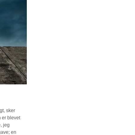
gt, sker
 er blevet
, jeg
gave; en