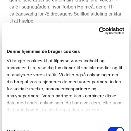
café i sognegården, hvor Torben Holmeå, der er IT-
caféansvarlig for Ældresagens Sejlflod afdeling er klar
til at hjælpe.
IT-caféen er et roligt og hyggeligt sted, hvor du kan få
hjælp og vejledning i dit tempo. Vi tager os god tid, og
ingen spørgsmål er for små.
Denne hjemmeside bruger cookies
Vi bruger cookies til at tilpasse vores indhold og
Tid og sted:
annoncer, til at vise dig funktioner til sociale medier og til
at analysere vores trafik. Vi deler også oplysninger om
Det sker den første og tredje tirsdag i måneden kl. 10-
din brug af vores hjemmeside med vores partnere inden
12 i mødelokalet i Sognegården.
for sociale medier, annonceringspartnere og
Vi glæder os til at se dig.
analysepartnere. Vores partnere kan kombinere disse
data med andre oplysninger, du har givet dem, eller som
de har indsamlet fra din brug af deres tjenester.
Samtykkevalg