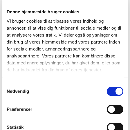
• Fællessang fra højskolesangbogen
Denne hjemmeside bruger cookies
• Små musikstykker med orgel og fløjte ved Heidi og
Vi bruger cookies til at tilpasse vores indhold og
Mads Sørensen
annoncer, til at vise dig funktioner til sociale medier og til
at analysere vores trafik. Vi deler også oplysninger om
• En refleksion ved Karen Søe Pedersen
din brug af vores hjemmeside med vores partnere inden
• Fadervor og velsignelse
for sociale medier, annonceringspartnere og
analysepartnere. Vores partnere kan kombinere disse
Torsdag den 16. januar i Sejlflod Kirke
data med andre oplysninger, du har givet dem, eller som
de har indsamlet fra din brug af deres tjenester.
Torsdag den 13. februar i Storvorde Kirke
Torsdag den 20. marts i Sejlflod Kirke
Samtykkevalg
Nødvendig
Hverdagsgudstjenesterne begynder kl. 17.00. Fra kl.
16.30 i våbenhuset serveres en kop kaffe/te og en
bolle for dem, der har tid og lyst.
Præferencer
Statistik