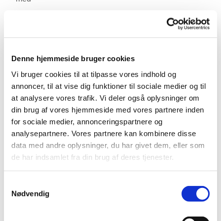
• Fællessang fra højskolesangbogen
• En refleksion ved Karen Søe Pedersen
• Fadervor og velsignelse
Denne hjemmeside bruger cookies
Vi bruger cookies til at tilpasse vores indhold og
Hverdagsgudstjenesterne begynder kl. 17. Fra kl.
annoncer, til at vise dig funktioner til sociale medier og til
16.30 i våbenhuset serveres en kop kaffe/te og en
at analysere vores trafik. Vi deler også oplysninger om
bolle for dem, der har tid og lyst.
din brug af vores hjemmeside med vores partnere inden
for sociale medier, annonceringspartnere og
analysepartnere. Vores partnere kan kombinere disse
data med andre oplysninger, du har givet dem, eller som
de har indsamlet fra din brug af deres tjenester.
Samtykkevalg
Nødvendig