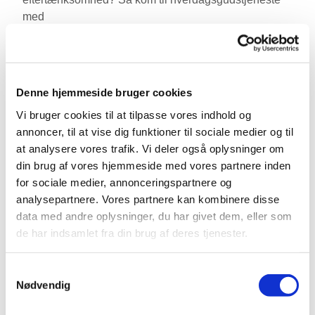
med
• Fællessang fra højskolesangbogen
• En refleksion ved Karen Søe Pedersen
Denne hjemmeside bruger cookies
• Fadervor og velsignelse
Vi bruger cookies til at tilpasse vores indhold og
Hverdagsgudstjenesterne begynder kl. 17. Fra kl.
annoncer, til at vise dig funktioner til sociale medier og til
16.30 i våbenhuset serveres en kop kaffe/te og en
at analysere vores trafik. Vi deler også oplysninger om
bolle for dem, der har tid og lyst.
din brug af vores hjemmeside med vores partnere inden
for sociale medier, annonceringspartnere og
analysepartnere. Vores partnere kan kombinere disse
data med andre oplysninger, du har givet dem, eller som
de har indsamlet fra din brug af deres tjenester.
Samtykkevalg
Nødvendig