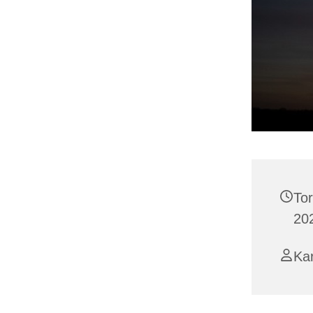
To
202
Ka