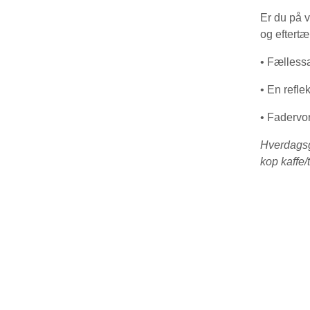
Er du på v
og eftert
• Fælless
• En refl
• Fadervor
Hverdagsg
kop kaffe/t