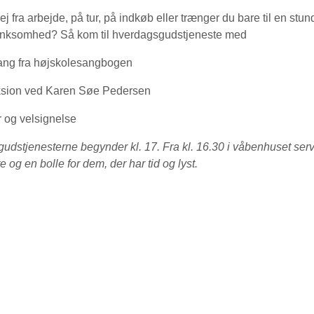
ej fra arbejde, på tur, på indkøb eller trænger du bare til en stu
ænksomhed? Så kom til hverdagsgudstjeneste med
ang fra højskolesangbogen
eksion ved Karen Søe Pedersen
 og velsignelse
udstjenesterne begynder kl. 17. Fra kl. 16.30 i våbenhuset ser
e og en bolle for dem, der har tid og lyst.