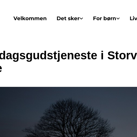
Velkommen
Det sker
For børn
Li
dagsgudstjeneste i Stor
e