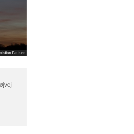
ristian Paulsen
øjvej