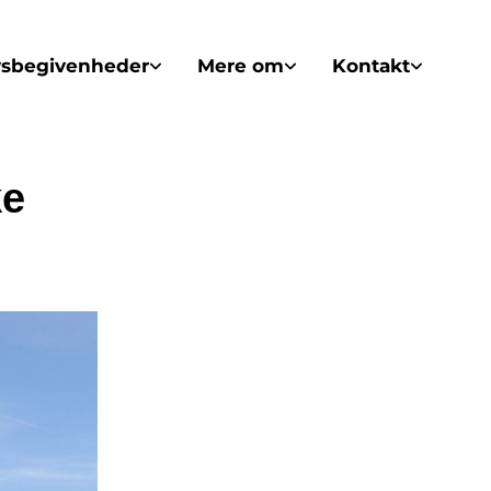
vsbegivenheder
Mere om
Kontakt
ke