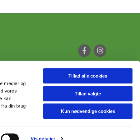
Tillad alle cookies
ale medier og
ed vores
Tillad valgte
re kan
fra din brug
Kun nødvendige cookies
Vis detaljer