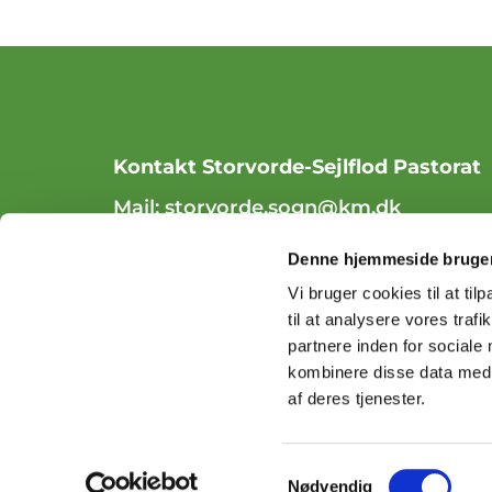
Kontakt Storvorde-Sejlflod Pastorat
Mail:
storvorde.sogn@km.dk
Tlf. 98 31 84 70
Denne hjemmeside bruger
Vi bruger cookies til at til
til at analysere vores tra
partnere inden for sociale
kombinere disse data med a
af deres tjenester.
Samtykkevalg
Nødvendig