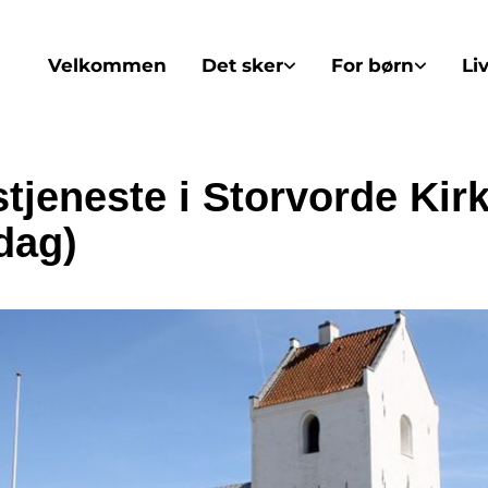
Velkommen
Det sker
For børn
Li
tjeneste i Storvorde Kir
dag)