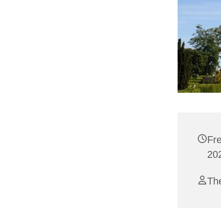
Fr
202
Th