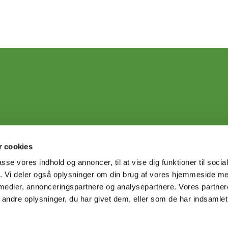
 cookies
passe vores indhold og annoncer, til at vise dig funktioner til soci
fik. Vi deler også oplysninger om din brug af vores hjemmeside m
 medier, annonceringspartnere og analysepartnere. Vores partne
ndre oplysninger, du har givet dem, eller som de har indsamlet 
Privatlivspolitik
Log på ChurchDesk