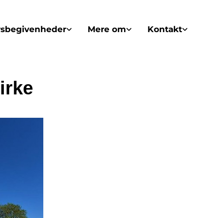
vsbegivenheder
Mere om
Kontakt
irke