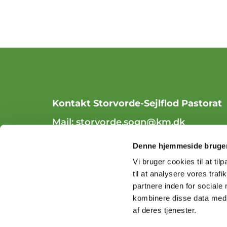
Kontakt Storvorde-Sejlflod Pastorat
Mail:
storvorde.sogn@km.dk
Tlf. 98 31 84 70
Denne hjemmeside bruger
Vi bruger cookies til at til
til at analysere vores tra
partnere inden for sociale
kombinere disse data med a
af deres tjenester.