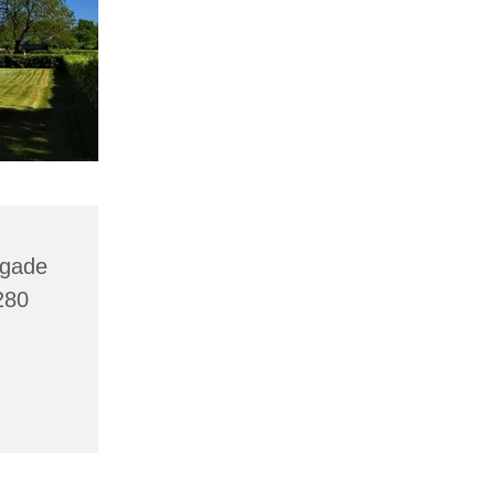
agade
280