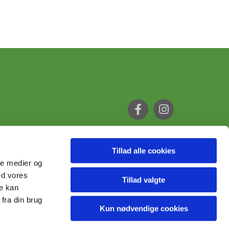
Tillad alle cookies
ale medier og
ed vores
Tillad valgte
re kan
fra din brug
Kun nødvendige cookies