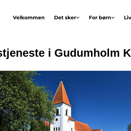
Velkommen
Det sker
For børn
Li
tjeneste i Gudumholm K