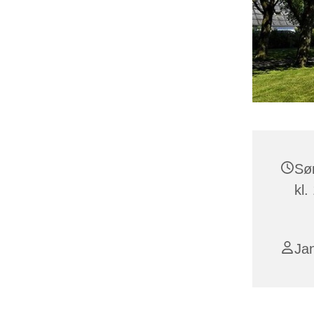
Sø
kl.
Ja