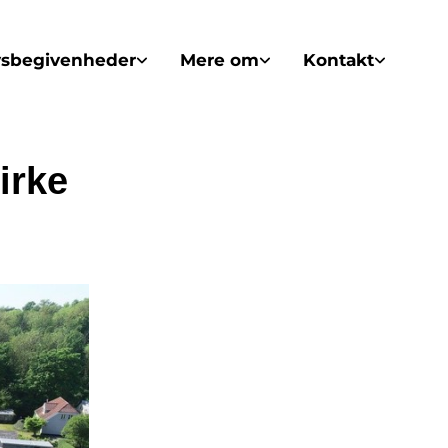
vsbegivenheder
Mere om
Kontakt
irke