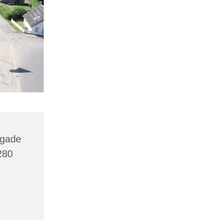
agade
280