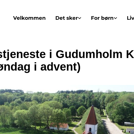
Velkommen
Det sker
For børn
Li
tjeneste i Gudumholm K
søndag i advent)