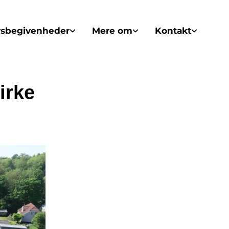
vsbegivenheder
Mere om
Kontakt
irke