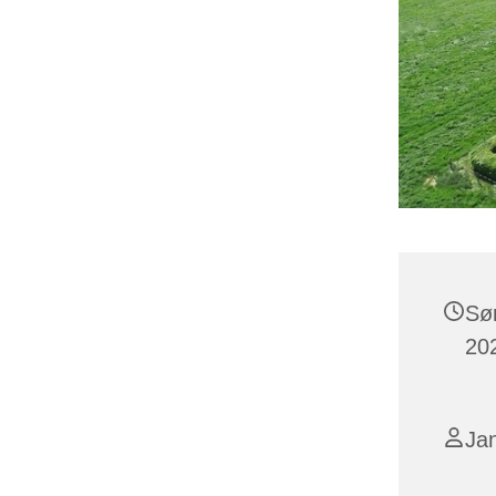
Sø
202
Ja