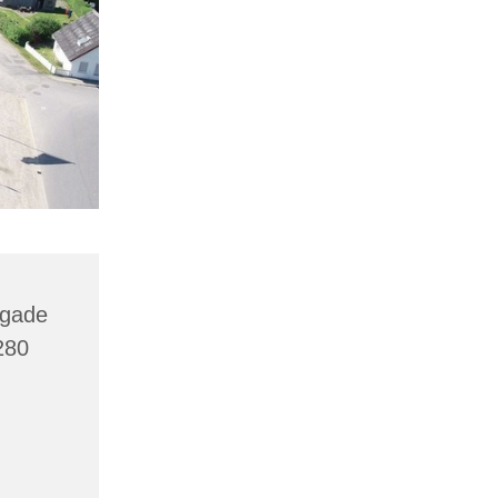
agade
280