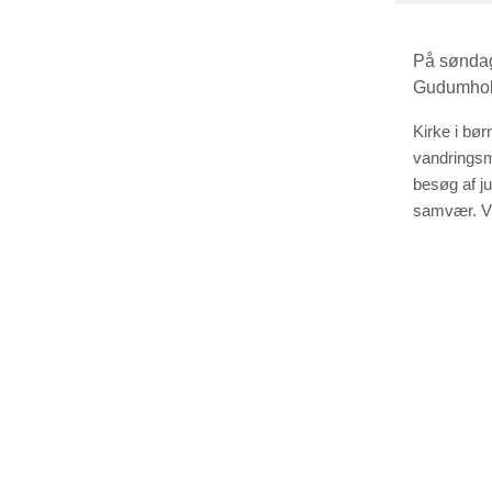
På søndag 
Gudumholm
Kirke i bø
vandringsm
besøg af ju
samvær. Væ