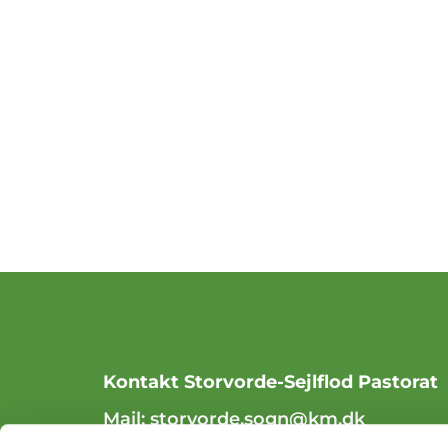
Kontakt Storvorde-Sejlflod Pastorat
Mail:
storvorde.sogn@km.dk