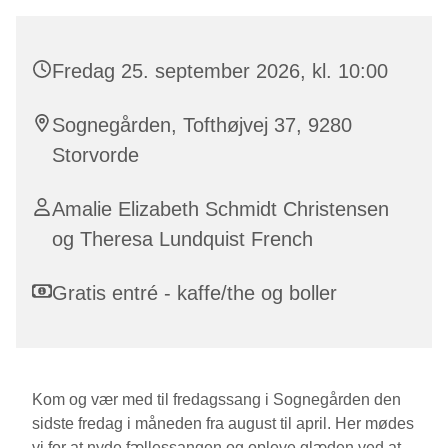
Fredag 25. september 2026, kl. 10:00
Sognegården, Tofthøjvej 37, 9280
Storvorde
Amalie Elizabeth Schmidt Christensen
og Theresa Lundquist French
Gratis entré - kaffe/the og boller
Kom og vær med til fredagssang i Sognegården den
sidste fredag i måneden fra august til april. Her mødes
vi for at nyde fællessangen og opleve glæden ved at