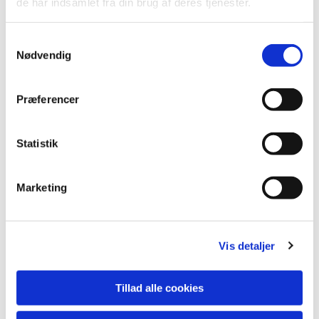
de har indsamlet fra din brug af deres tjenester.
Vi glæder os til at se dig til en hyggelig og
stemningsfuld fredagssang i Sognegården!
Samtykkevalg
Nødvendig
Præferencer
Statistik
Marketing
Vis detaljer
Tillad alle cookies