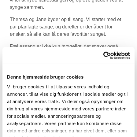
synge sammen.
Theresa og Jane byder op til sang. Vi starter med et
par planlagte sange, og derefter er der åbent for
ønsker, så alle kan få deres favoritter sunget.
Fællessang er ikke kun hyggeligt, det styrker også
både den fysiske og mentale trivsel hos den enkelte.
Når vi synger sammen, skaber vi en stærkere social
sammenhængskraft, hvor alle bidrager til
fællesskabet, uanset alder og køn.
Denne hjemmeside bruger cookies
Vi bruger cookies til at tilpasse vores indhold og
Efter sangen byder vi på kaffe og boller, så der er rig
annoncer, til at vise dig funktioner til sociale medier og til
mulighed for at hygge og snakke med hinanden. Det
at analysere vores trafik. Vi deler også oplysninger om
er en skøn måde at starte weekenden på og møde
din brug af vores hjemmeside med vores partnere inden
nye mennesker i nærområdet.
for sociale medier, annonceringspartnere og
Det er gratis at deltage, og alle er velkomne, uanset
analysepartnere. Vores partnere kan kombinere disse
alder eller sangtalent. Tilmelding ikke nødvendig.
data med andre oplysninger, du har givet dem, eller som