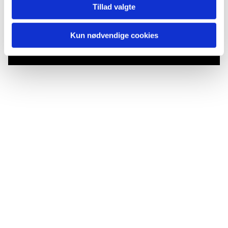
Tillad valgte
Du vil måske også kunne lide...
Kun nødvendige cookies