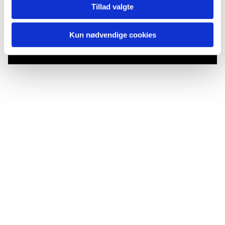
Tillad valgte
Du vil måske også kunne lide...
Kun nødvendige cookies