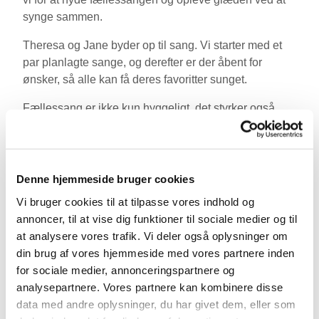
synge sammen.
Theresa og Jane byder op til sang. Vi starter med et
par planlagte sange, og derefter er der åbent for
ønsker, så alle kan få deres favoritter sunget.
Fællessang er ikke kun hyggeligt, det styrker også
både den fysiske og mentale trivsel hos den enkelte.
Når vi synger sammen, skaber vi en stærkere social
sammenhængskraft, hvor alle bidrager til
fællesskabet, uanset alder og køn.
Denne hjemmeside bruger cookies
Vi bruger cookies til at tilpasse vores indhold og
Efter sangen byder vi på kaffe og boller, så der er rig
annoncer, til at vise dig funktioner til sociale medier og til
mulighed for at hygge og snakke med hinanden. Det
at analysere vores trafik. Vi deler også oplysninger om
er en skøn måde at starte weekenden på og møde
din brug af vores hjemmeside med vores partnere inden
nye mennesker i nærområdet.
for sociale medier, annonceringspartnere og
Det er gratis at deltage, og alle er velkomne, uanset
analysepartnere. Vores partnere kan kombinere disse
alder eller sangtalent. Tilmelding ikke nødvendig.
data med andre oplysninger, du har givet dem, eller som