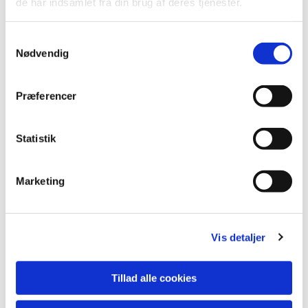
de har indsamlet fra din brug af deres tjenester.
Vi glæder os til at se dig til en hyggelig og
stemningsfuld fredagssang i Sognegården!
Samtykkevalg
Nødvendig
Præferencer
Statistik
Marketing
Vis detaljer
Tillad alle cookies