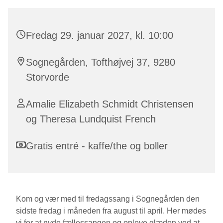
Fredag 29. januar 2027, kl. 10:00
Sognegården, Tofthøjvej 37, 9280
Storvorde
Amalie Elizabeth Schmidt Christensen
og Theresa Lundquist French
Gratis entré - kaffe/the og boller
Kom og vær med til fredagssang i Sognegården den
sidste fredag i måneden fra august til april. Her mødes
vi for at nyde fællessangen og opleve glæden ved at