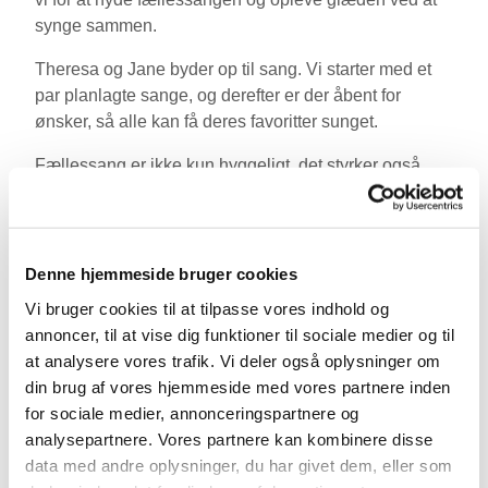
synge sammen.
Theresa og Jane byder op til sang. Vi starter med et
par planlagte sange, og derefter er der åbent for
ønsker, så alle kan få deres favoritter sunget.
Fællessang er ikke kun hyggeligt, det styrker også
både den fysiske og mentale trivsel hos den enkelte.
Når vi synger sammen, skaber vi en stærkere social
sammenhængskraft, hvor alle bidrager til
fællesskabet, uanset alder og køn.
Denne hjemmeside bruger cookies
Vi bruger cookies til at tilpasse vores indhold og
Efter sangen byder vi på kaffe og boller, så der er rig
annoncer, til at vise dig funktioner til sociale medier og til
mulighed for at hygge og snakke med hinanden. Det
at analysere vores trafik. Vi deler også oplysninger om
er en skøn måde at starte weekenden på og møde
din brug af vores hjemmeside med vores partnere inden
nye mennesker i nærområdet.
for sociale medier, annonceringspartnere og
Det er gratis at deltage, og alle er velkomne, uanset
analysepartnere. Vores partnere kan kombinere disse
alder eller sangtalent. Tilmelding ikke nødvendig.
data med andre oplysninger, du har givet dem, eller som