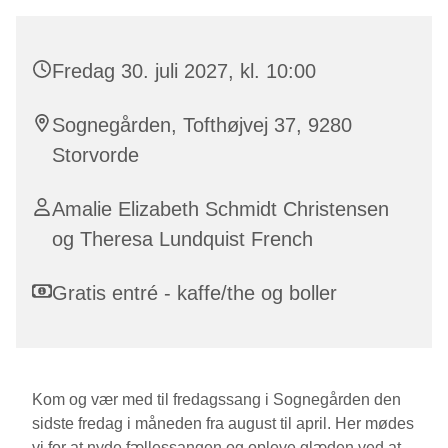
Fredag 30. juli 2027, kl. 10:00
Sognegården, Tofthøjvej 37, 9280
Storvorde
Amalie Elizabeth Schmidt Christensen
og Theresa Lundquist French
Gratis entré - kaffe/the og boller
Kom og vær med til fredagssang i Sognegården den
sidste fredag i måneden fra august til april. Her mødes
vi for at nyde fællessangen og opleve glæden ved at