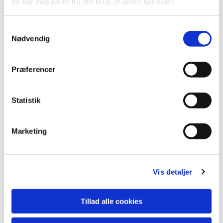
de har indsamlet fra din brug af deres tjenester.
Vi glæder os til at se dig til en hyggelig og
stemningsfuld fredagssang i Sognegården!
Samtykkevalg
Nødvendig
Præferencer
Statistik
Marketing
Vis detaljer
Tillad alle cookies