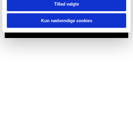
Tillad valgte
Du vil måske også kunne lide...
Kun nødvendige cookies