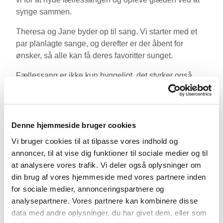
synge sammen.
Theresa og Jane byder op til sang. Vi starter med et
par planlagte sange, og derefter er der åbent for
ønsker, så alle kan få deres favoritter sunget.
Fællessang er ikke kun hyggeligt, det styrker også
både den fysiske og mentale trivsel hos den enkelte.
Når vi synger sammen, skaber vi en stærkere social
sammenhængskraft, hvor alle bidrager til
fællesskabet, uanset alder og køn.
Denne hjemmeside bruger cookies
Vi bruger cookies til at tilpasse vores indhold og
Efter sangen byder vi på kaffe og boller, så der er rig
annoncer, til at vise dig funktioner til sociale medier og til
mulighed for at hygge og snakke med hinanden. Det
at analysere vores trafik. Vi deler også oplysninger om
er en skøn måde at starte weekenden på og møde
din brug af vores hjemmeside med vores partnere inden
nye mennesker i nærområdet.
for sociale medier, annonceringspartnere og
Det er gratis at deltage, og alle er velkomne, uanset
analysepartnere. Vores partnere kan kombinere disse
alder eller sangtalent. Tilmelding ikke nødvendig.
data med andre oplysninger, du har givet dem, eller som