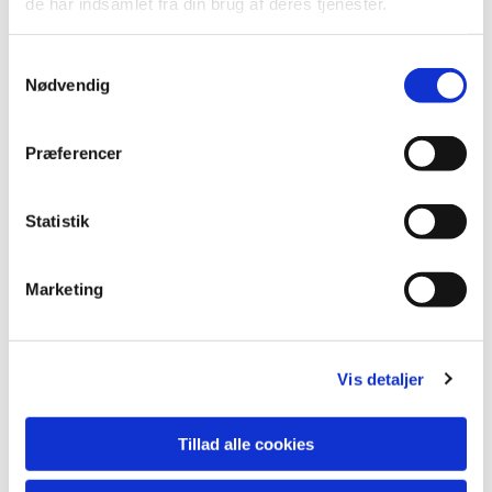
de har indsamlet fra din brug af deres tjenester.
Vi glæder os til at se dig til en hyggelig og
stemningsfuld fredagssang i Sognegården!
Samtykkevalg
Nødvendig
Præferencer
Statistik
Marketing
Vis detaljer
Tillad alle cookies