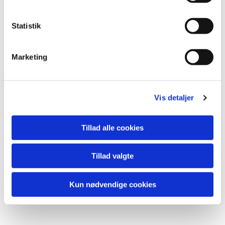
- Claus Johannsen,
Formand Storvorde-Sejlflod Menighedsråd
Statistik
Marketing
Vis detaljer
Du vil måske også kunne lide...
Tillad alle cookies
Tillad valgte
Kun nødvendige cookies