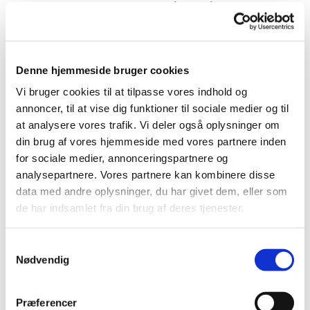
2024, skal det nye menighedsråd bestå af ni
medlemmer samt et passende antal suppleanter.
Selve valgforsamlingen blev afholdt den 17.
september. Der var et rigtig godt fremmøde til valget.
Denne hjemmeside bruger cookies
Ti personer lod sig opstille, og ni blev valgt til det nye
råd. Heraf var der fire fra det gamle råd, der fortsatte.
Vi bruger cookies til at tilpasse vores indhold og
Tillige blev der valgt tre stedfortrædere.
annoncer, til at vise dig funktioner til sociale medier og til
at analysere vores trafik. Vi deler også oplysninger om
Det nye råd kan se frem til den næste fireårsperiode
din brug af vores hjemmeside med vores partnere inden
med nye spændende opgaver. Vi skal stadig
for sociale medier, annonceringspartnere og
vedligeholde vores to middelalderkirker samt driften af
analysepartnere. Vores partnere kan kombinere disse
kirkegårdene. Med ansættelsen af en kirke- og
data med andre oplysninger, du har givet dem, eller som
kulturmedarbejder er der rigtig kommet gang i
de har indsamlet fra din brug af deres tjenester.
arrangementer for de helt små. Konfirmander samt
minikonfirmander har længe været en del af børne- og
Samtykkevalg
ungearbejdet. Her er Sognegården
Nødvendig
omdrejningspunktet med daglig deltagelse af forældre
med børn.
Præferencer