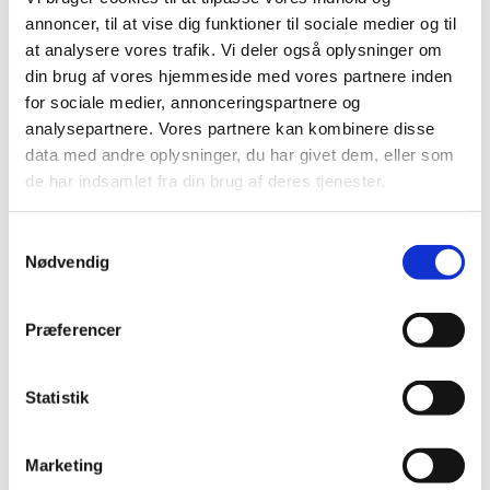
️ Tidspunkt: onsdage i to hold: kl 9.30 og 10.45
annoncer, til at vise dig funktioner til sociale medier og til
med
fælles kaffepause kl. 10.15
at analysere vores trafik. Vi deler også oplysninger om
din brug af vores hjemmeside med vores partnere inden
Sted: Sognegården i Storvorde, Tofthøjvej 37, 9280
for sociale medier, annonceringspartnere og
Storvorde
analysepartnere. Vores partnere kan kombinere disse
data med andre oplysninger, du har givet dem, eller som
Alder: Babysalmesang er egnet til babyer fra 2-10
de har indsamlet fra din brug af deres tjenester.
måneder.
Samtykkevalg
Tilmelding:
https://forms.churchdesk.com/f/YmxocJeZ3x
Nødvendig
Det er gratis at gå til babysalmesang.
Præferencer
Vi glæder os til at byde dig og din baby velkommen til
babysalmesang. Har du spørgsmål, er du meget
Statistik
velkommen til at kontakte Amalie på amc@km.dk
Marketing