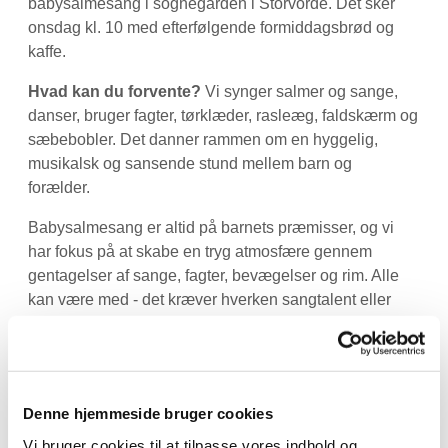
babysalmesang i sognegården i Storvorde. Det sker
onsdag kl. 10 med efterfølgende formiddagsbrød og
kaffe.
Hvad kan du forvente?
Vi synger salmer og sange,
danser, bruger fagter, tørklæder, rasleæg, faldskærm og
sæbebobler. Det danner rammen om en hyggelig,
musikalsk og sansende stund mellem barn og
forælder.
Babysalmesang er altid på barnets præmisser, og vi
har fokus på at skabe en tryg atmosfære gennem
gentagelser af sange, fagter, bevægelser og rim. Alle
kan være med - det kræver hverken sangtalent eller
kendskab til kirken.
Babysalmesang er fra 21. oktober til 9. december (intet
hold i uge 45) :)
Denne hjemmeside bruger cookies
Praktisk information:
Vi bruger cookies til at tilpasse vores indhold og